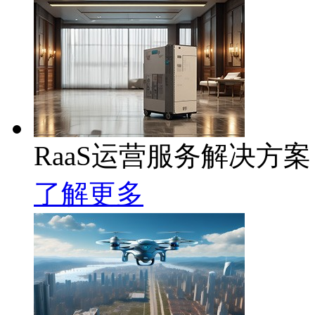
RaaS运营服务解决方案
了解更多