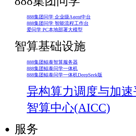
888集团问学
888集团问学 企业级Agent中台
888集团问学 智能流程工作台
爱问学 PC本地部署大模型
智算基础设施
888集团鲲泰智算服务器
888集团鲲泰问学一体机
888集团鲲泰问学一体机DeepSeek版
异构算力调度与加速
智算中心(AICC)
服务