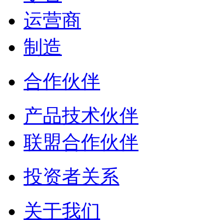
运营商
制造
合作伙伴
产品技术伙伴
联盟合作伙伴
投资者关系
关于我们