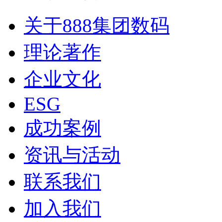
关于888集团数码
理论著作
企业文化
ESG
成功案例
资讯与活动
联系我们
加入我们