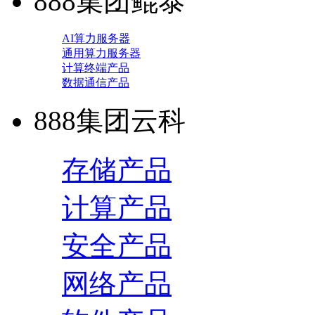
888集团鲲泰
AI算力服务器
通用算力服务器
计算终端产品
数据通信产品
888集团云科
存储产品
计算产品
安全产品
网络产品