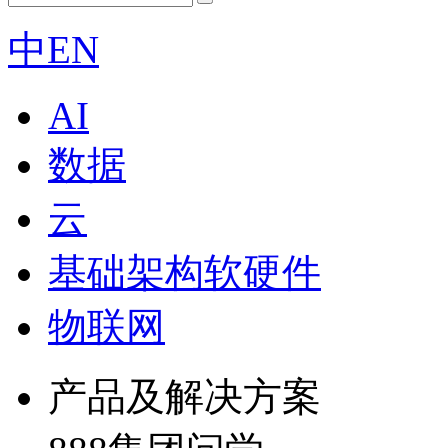
中
EN
AI
数据
云
基础架构软硬件
物联网
产品及解决方案