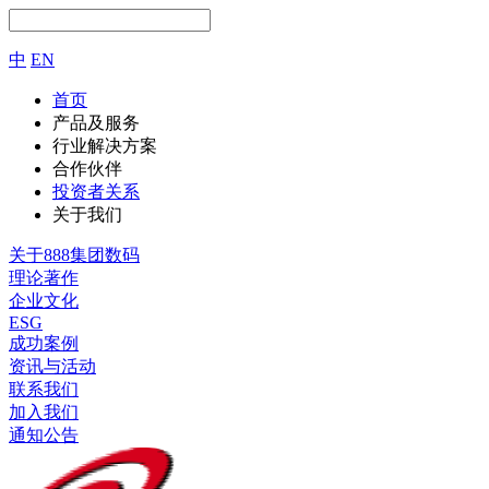
中
EN
首页
产品及服务
行业解决方案
合作伙伴
投资者关系
关于我们
关于888集团数码
理论著作
企业文化
ESG
成功案例
资讯与活动
联系我们
加入我们
通知公告