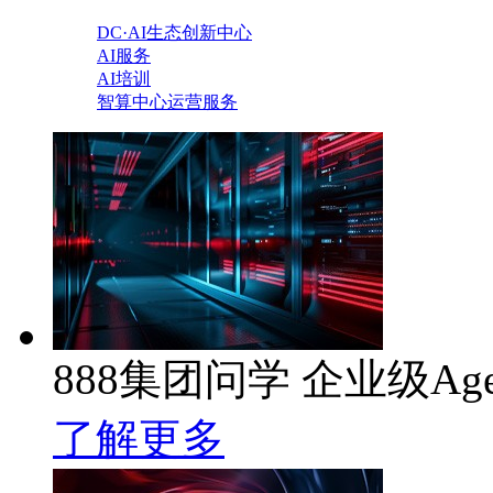
DC·AI生态创新中心
AI服务
AI培训
智算中心运营服务
888集团问学 企业级Ag
了解更多