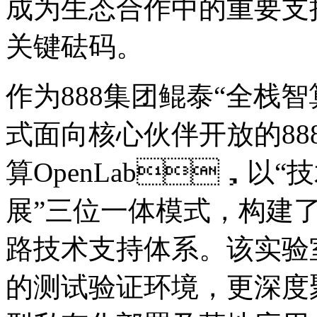
成为生态合作中的重要支撑
关键砝码。
作为888集团鲲泰“全栈智算
式面向核心伙伴开放的88
算OpenLab，以
展”三位一体模式，
路技术支持体系。该实验
的测试验证环境，更深度