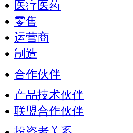
医疗医药
零售
运营商
制造
合作伙伴
产品技术伙伴
联盟合作伙伴
投资者关系