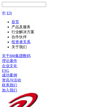
中
EN
首页
产品及服务
行业解决方案
合作伙伴
投资者关系
关于我们
关于888集团数码
理论著作
企业文化
ESG
成功案例
资讯与活动
联系我们
加入我们