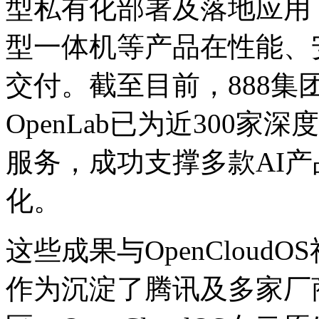
型私有化部署及落地应用
型一体机等产品在性能、
交付。截至目前，88
OpenLab已为近300
服务，成功支撑多款A
化。
这些成果与OpenClou
作为沉淀了腾讯及多家厂