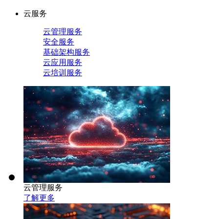
云服务
云管理服务
安全服务
基础架构服务
云应用服务
云培训服务
云管理服务
了解更多