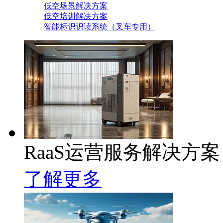
低空场景解决方案
低空培训解决方案
智能标识识读系统（叉车专用）
RaaS运营服务解决方案
了解更多