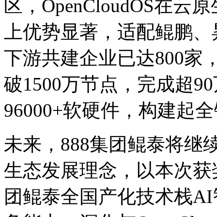
区，OpenCloudOS
上优势显著，适配鲲鹏
下游共建企业已达800家
破1500万节点，完成超9
96000+软硬件，构
未来，888集团鲲泰将继
生态发展理念，以本次获
团鲲泰全国产化技术栈AI智