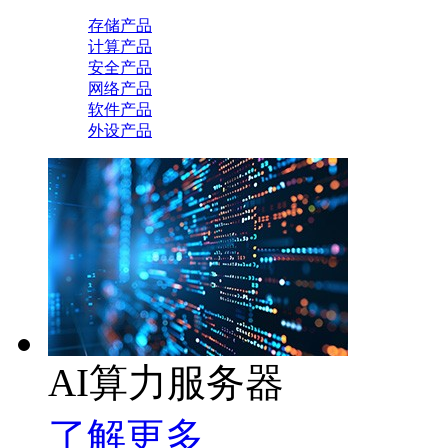
存储产品
计算产品
安全产品
网络产品
软件产品
外设产品
AI算力服务器
了解更多